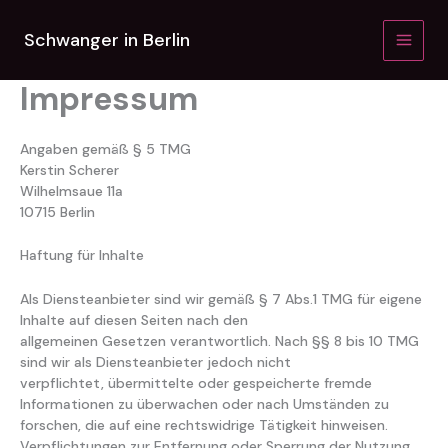
Zum
Inhalt
Schwanger in Berlin
springen
Impressum
Angaben gemäß § 5 TMG
Kerstin Scherer
Wilhelmsaue 11a
10715 Berlin
Haftung für Inhalte
Als Diensteanbieter sind wir gemäß § 7 Abs.1 TMG für eigene
Inhalte auf diesen Seiten nach den
allgemeinen Gesetzen verantwortlich. Nach §§ 8 bis 10 TMG
sind wir als Diensteanbieter jedoch nicht
verpflichtet, übermittelte oder gespeicherte fremde
Informationen zu überwachen oder nach Umständen zu
forschen, die auf eine rechtswidrige Tätigkeit hinweisen.
Verpflichtungen zur Entfernung oder Sperrung der Nutzung