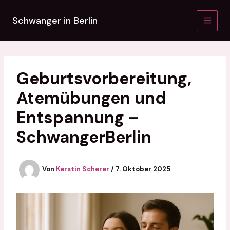
Zum
Inhalt
Schwanger in Berlin
springen
Geburtsvorbereitung,
Atemübungen und
Entspannung –
SchwangerBerlin
Von
Kerstin Scherer
/
7. Oktober 2025